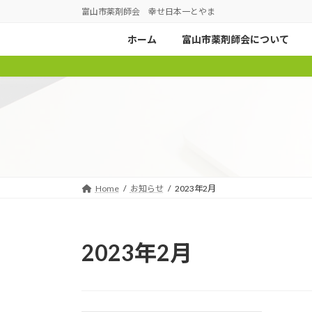
コ
ナ
富山市薬剤師会 幸せ日本一とやま
ン
ビ
ホーム
富山市薬剤師会について
テ
ゲ
ン
ー
ツ
シ
へ
ョ
ス
ン
キ
に
ッ
移
プ
動
Home
お知らせ
2023年2月
2023年2月