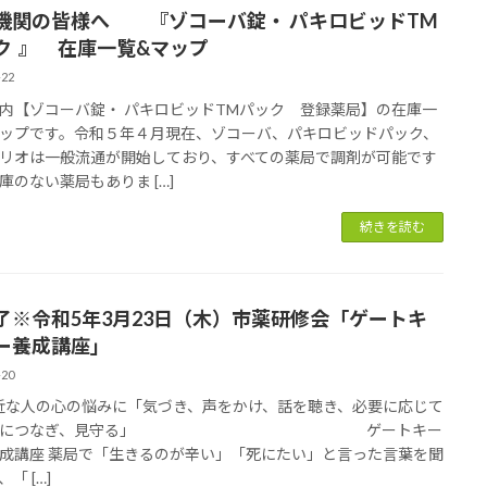
機関の皆様へ 『ゾコーバ錠・ パキロビッドTM
ク 』 在庫一覧&マップ
-22
内【ゾコーバ錠・ パキロビッドTMパック 登録薬局】の在庫一
ップです。令和５年４月現在、ゾコーバ、パキロビッドパック、
リオは一般流通が開始しており、すべての薬局で調剤が可能です
庫のない薬局もありま […]
続きを読む
了※令和5年3月23日（木）市薬研修会「ゲートキ
ー養成講座」
-20
な人の心の悩みに「気づき、声をかけ、話を聴き、必要に応じて
門家につなぎ、見守る」 ゲートキー
成講座 薬局で「生きるのが辛い」「死にたい」と言った言葉を聞
「 […]