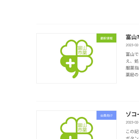
富山
最新情報
2023-02
富山で
え、処
服薬指
薬局の
ゾコ
会員向け
2023-02
この記
ボタン