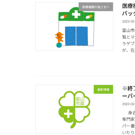
医療
医療機関の皆さまへ
パッ
2023-02
富山市
覧とマ
ラゲブ
が、在
※終
最新情報
ーパ
2023-02
身近
専
パー養
いたり、