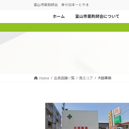
コ
ナ
富山市薬剤師会 幸せ日本一とやま
ン
ビ
ホーム
富山市薬剤師会について
テ
ゲ
ン
ー
ツ
シ
へ
ョ
ス
ン
キ
に
ッ
移
プ
動
Home
会員店舗一覧
南エリア
大田薬局